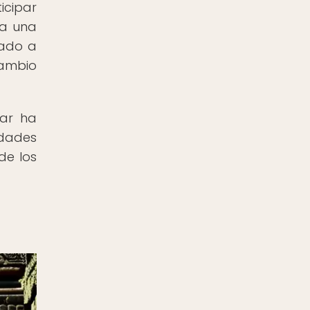
icipar
da una
vado a
cambio
tar ha
idades
de los