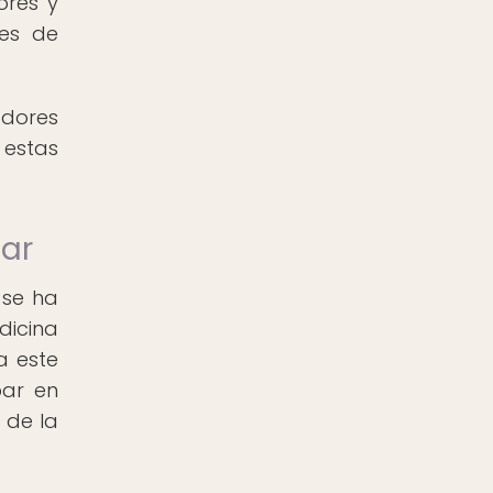
ores y
les de
adores
 estas
tar
 se ha
dicina
a este
par en
 de la