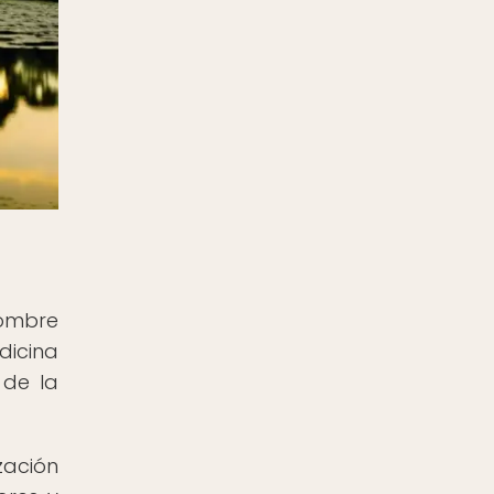
nombre
dicina
 de la
zación