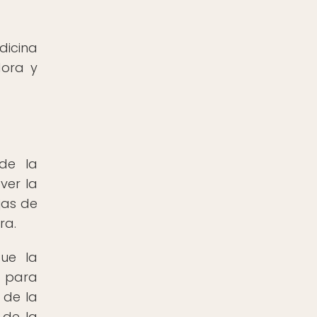
dicina
dora y
de la
ver la
jas de
ra.
ue la
o para
 de la
 de la