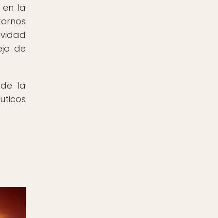
 en la
tornos
ividad
ejo de
 de la
uticos