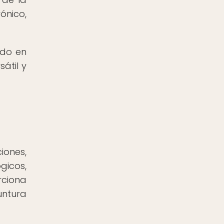
ónico,
ado en
átil y
iones,
gicos,
rciona
untura