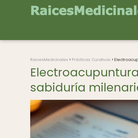
RaicesMedicinales
Prácticas Curativas
Electroacup
Electroacupuntura:
sabiduría milenar