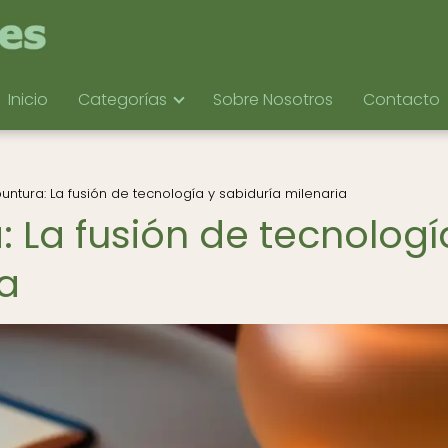
Inicio
Categorías
Sobre Nosotros
Contacto
untura: La fusión de tecnología y sabiduría milenaria
 La fusión de tecnologí
ia