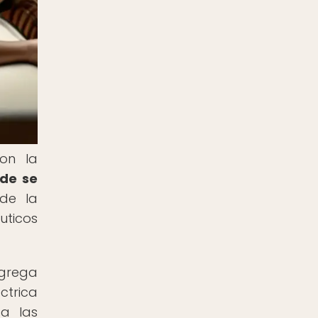
on la
nde se
de la
uticos
agrega
ctrica
 a las