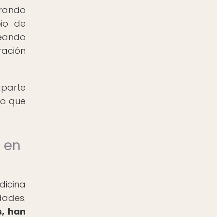
orando
bio de
reando
ración
 parte
co que
 en
dicina
dades.
s, han