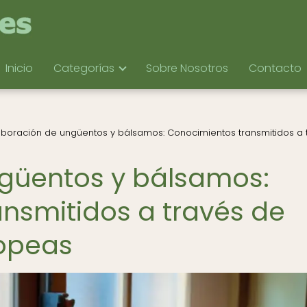
Inicio
Categorías
Sobre Nosotros
Contacto
aboración de ungüentos y bálsamos: Conocimientos transmitidos a 
ngüentos y bálsamos:
nsmitidos a través de
opeas