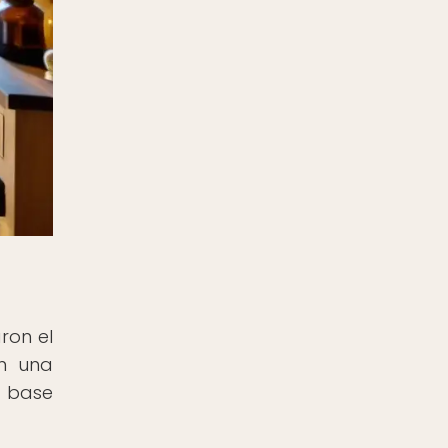
ron el
on una
a base