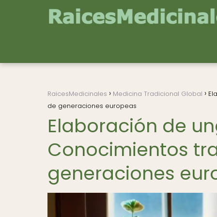
RaicesMedicinales
Medicina Tradicional Global
El
de generaciones europeas
Elaboración de u
Conocimientos tra
generaciones eur