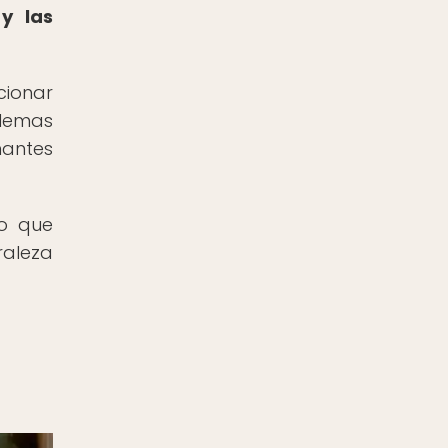
y las
cionar
blemas
mantes
no que
raleza