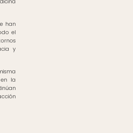
dicina
se han
odo el
tornos
acia y
 misma
 en la
tinúan
acción