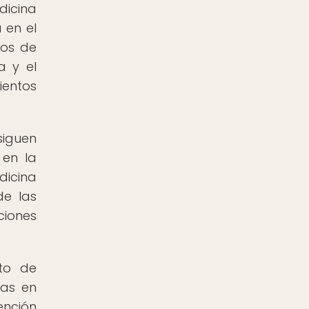
icina
 en el
nos de
a y el
ientos
siguen
 en la
dicina
de las
ciones
nto de
cas en
ención