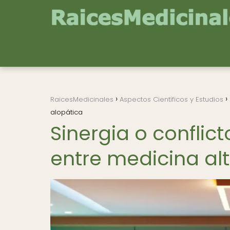
RaicesMedicinales
Aspectos Científicos y Estudios
alopática
Sinergia o conflic
entre medicina alt