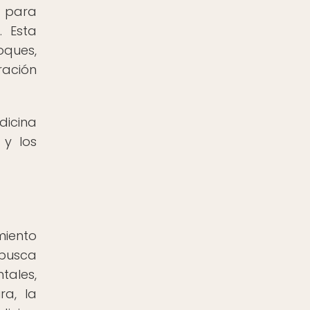
l para
. Esta
oques,
ración
dicina
 y los
miento
 busca
tales,
ra, la