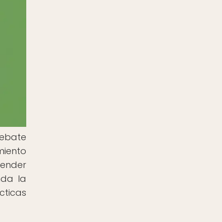
debate
miento
render
nda la
cticas