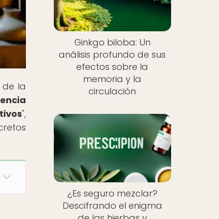
Ginkgo biloba: Un
análisis profundo de sus
efectos sobre la
memoria y la
 de la
circulación
gencia
tivos
",
cretos
¿Es seguro mezclar?
Descifrando el enigma
de las hierbas y