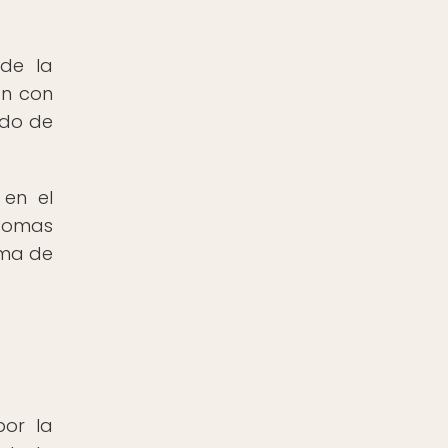
 de la
ón con
ado de
 en el
ntomas
ama de
por la