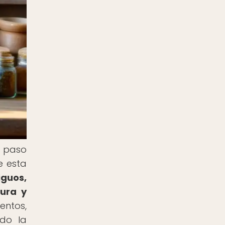
n paso
e esta
guos,
tura y
entos,
ado la