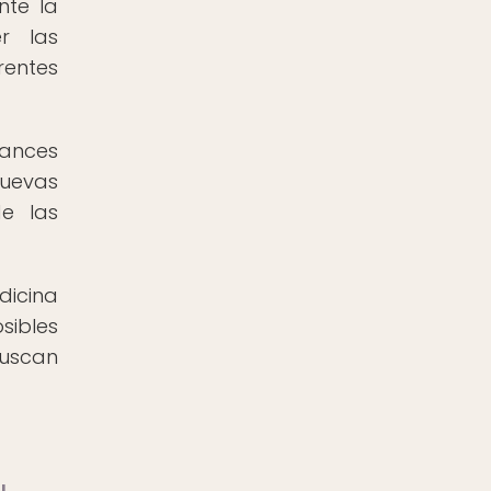
nte la
r las
rentes
vances
nuevas
de las
dicina
ibles
buscan