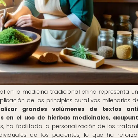
icial en la medicina tradicional china representa u
plicación de los principios curativos milenarios d
alizar grandes volúmenes de textos anti
as en el uso de hierbas medicinales, acupun
 ha facilitado la personalización de los tratami
ividuales de los pacientes, lo que ha reforz