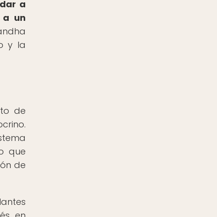
dar a
r a un
gandha
o y la
eto de
rino.
istema
do que
ión de
lantes
rés en