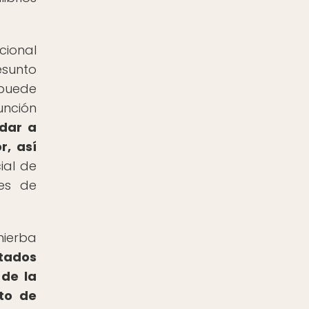
cional
esunto
 puede
unción
dar a
r, así
ial de
es de
hierba
ltados
 de la
nto de