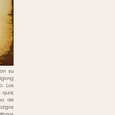
con su
qigong
o. Los
 quai,
aso de
lazgos
ibrios