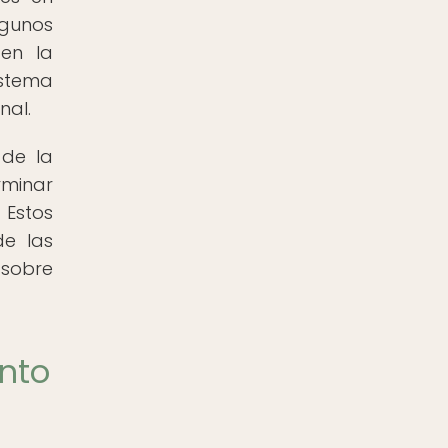
gunos
 en la
istema
nal.
 de la
rminar
 Estos
de las
 sobre
ento