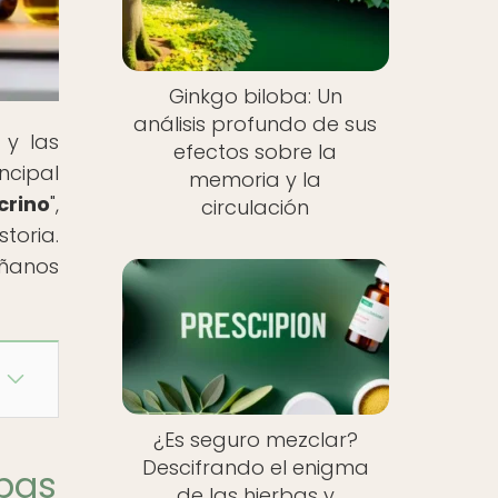
Ginkgo biloba: Un
análisis profundo de sus
 y las
efectos sobre la
ncipal
memoria y la
crino
",
circulación
toria.
áñanos
¿Es seguro mezclar?
Descifrando el enigma
rbas
de las hierbas y