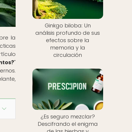
Ginkgo biloba: Un
análisis profundo de sus
bre la
efectos sobre la
cticas
memoria y la
tículo
circulación
ntos?
"
ernos.
lante,
¿Es seguro mezclar?
Descifrando el enigma
de las hierbas y