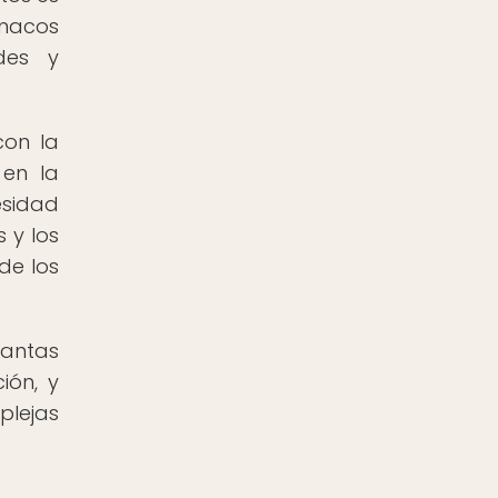
rmacos
des y
con la
 en la
esidad
 y los
de los
lantas
ión, y
plejas