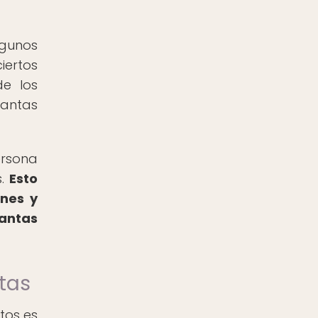
lgunos
iertos
de los
lantas
ersona
s.
Esto
ones y
lantas
ntas
tos es