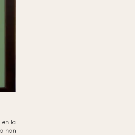
 en la
na han