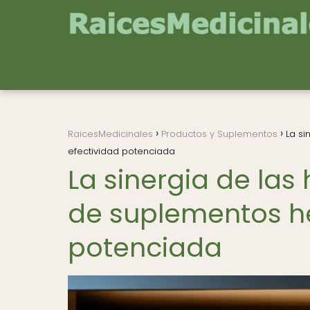
RaicesMedicinales
Productos y Suplementos
La si
efectividad potenciada
La sinergia de la
de suplementos he
potenciada