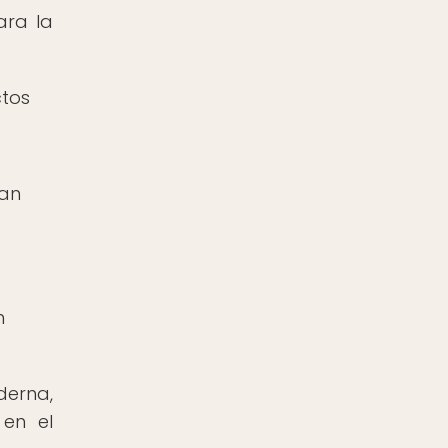
ara la
ctos
tan
n
derna,
en el