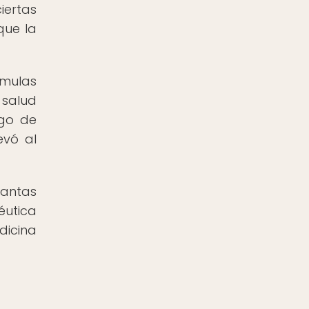
iertas
que la
rmulas
 salud
rgo de
evó al
lantas
éutica
dicina