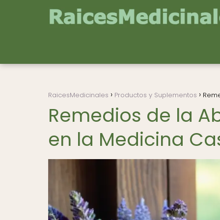
RaicesMedicinales
Productos y Suplementos
Remed
Remedios de la Ab
en la Medicina Ca