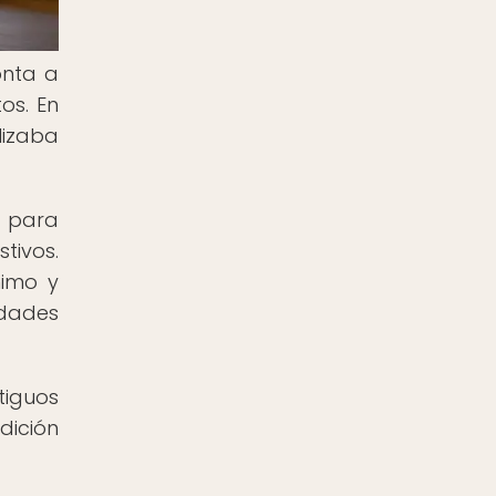
onta a
os. En
lizaba
o para
tivos.
nimo y
dades
tiguos
dición