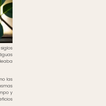
siglos
tiguas
pleaba
mo las
lasmas
empo y
ficios