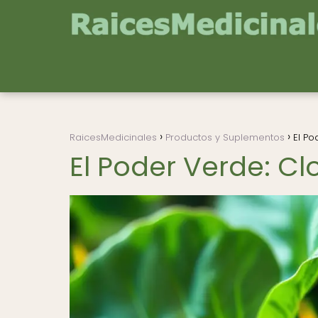
RaicesMedicinales
Productos y Suplementos
El Po
El Poder Verde: Clo