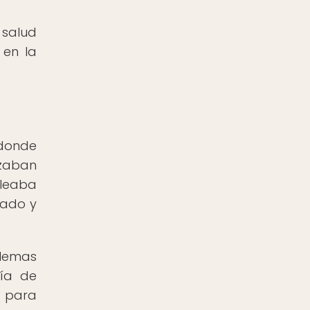
 salud
 en la
 donde
izaban
pleaba
gado y
blemas
nía de
a para