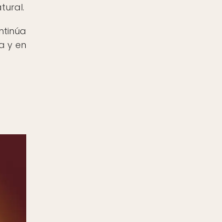
tural.
ntinúa
a y en