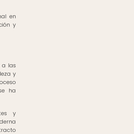
nal en
ción y
 a las
leza y
roceso
 se ha
tes y
oderna
tracto