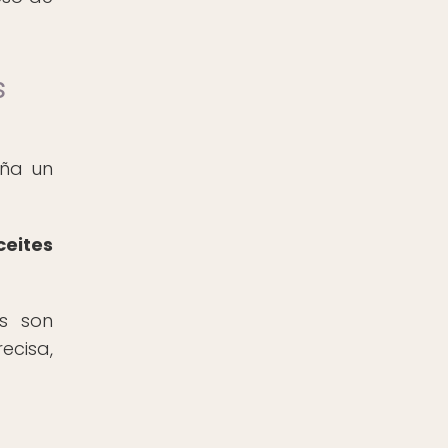
s
ña un
ceites
as son
ecisa,