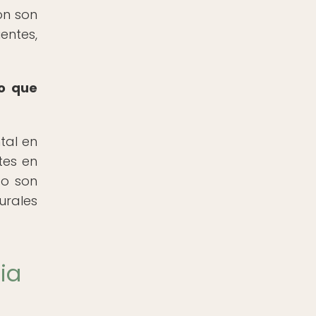
ón son
ntes,
co que
tal en
tes en
to son
urales
ia