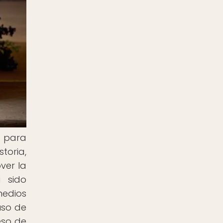
l para
toria,
ver la
 sido
medios
uso de
eso de