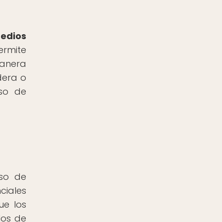
edios
ermite
manera
dera o
eso de
eso de
nciales
ue los
los de