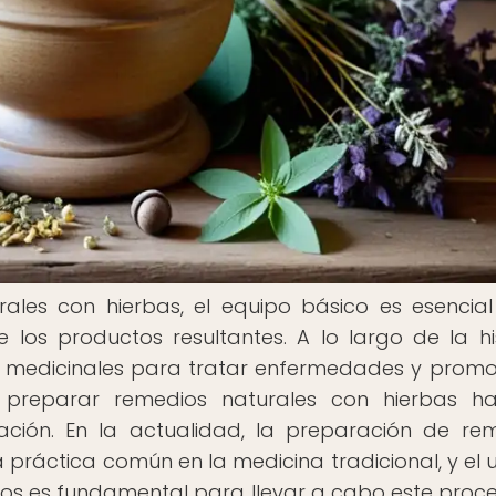
ales con hierbas, el equipo básico es esencia
 los productos resultantes. A lo largo de la his
as medicinales para tratar enfermedades y promo
 preparar remedios naturales con hierbas ha
ación. En la actualidad, la preparación de re
 práctica común en la medicina tradicional, y el 
ios es fundamental para llevar a cabo este proc