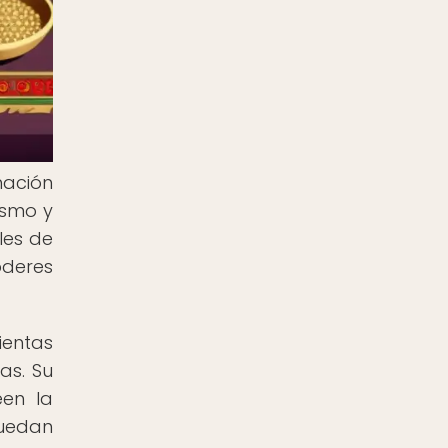
nación
ismo y
les de
oderes
ientas
as. Su
een la
puedan