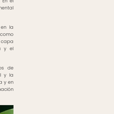
 En el
mental
 en la
a como
a capa
a y el
dos de
l y la
a y en
nación