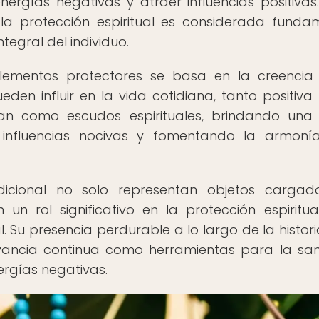
ergías negativas y atraer influencias positivas.
 la protección espiritual es considerada funda
ntegral del individuo.
elementos protectores se basa en la creencia
ueden influir en la vida cotidiana, tanto positiv
úan como escudos espirituales, brindando un
 influencias nocivas y fomentando la armoní
dicional no solo representan objetos carga
un rol significativo en la protección espiritua
. Su presencia perdurable a lo largo de la histori
levancia continua como herramientas para la sa
nergías negativas.