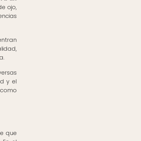
e ojo,
encias
entran
lidad,
a.
versas
d y el
o como
ee que