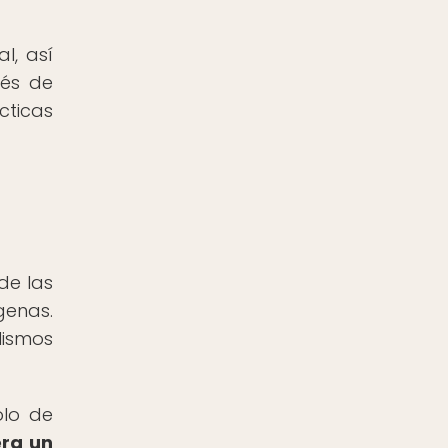
l, así
vés de
cticas
de las
genas.
lismos
olo de
era un