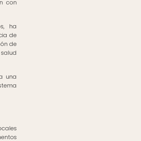
ón con
s, ha
cia de
ión de
 salud
na una
istema
ocales
mentos