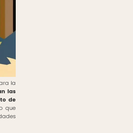
ara la
an las
eto de
no que
idades