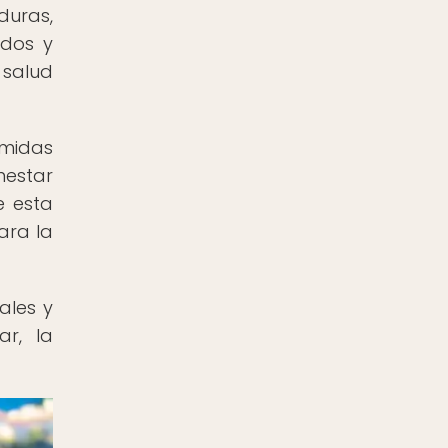
duras,
ados y
 salud
omidas
nestar
e esta
ara la
ales y
ar, la