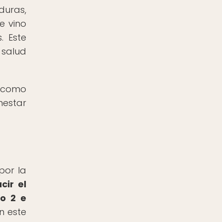
duras,
e vino
. Este
 salud
í como
nestar
por la
cir el
po 2 e
n este