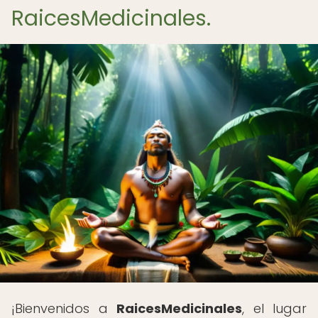
RaicesMedicinales.
¡Bienvenidos a
RaicesMedicinales
, el lugar