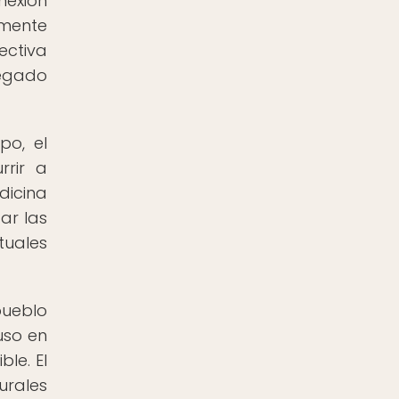
nexión
amente
ectiva
legado
po, el
rrir a
dicina
ar las
tuales
pueblo
uso en
le. El
urales