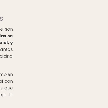
s
ue son
das se
iel, y
antas
icina
ambién
al con
os que
eja la