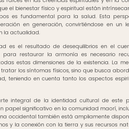
s raíces en las creencias espirituales y en la co
e el bienestar físico y espiritual están intrínsec
ambos es fundamental para la salud. Esta persp
neración en generación, convirtiéndose en un 
n la actualidad.
 es el resultado de desequilibrios en el cuer
e para restaurar la armonía es necesario recu
das estas dimensiones de la existencia. La me
 tratar los síntomas físicos, sino que busca abord
, teniendo en cuenta tanto los aspectos espiri
rte integral de la identidad cultural de este 
papel significativo en la comunidad maorí, incl
a occidental también está ampliamente disponib
os y la conexión con la tierra y sus recursos nat