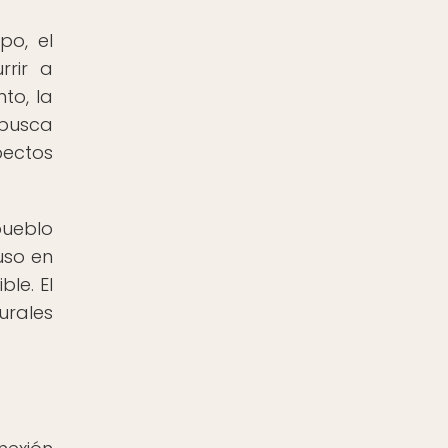
po, el
rrir a
to, la
 busca
pectos
pueblo
uso en
le. El
urales