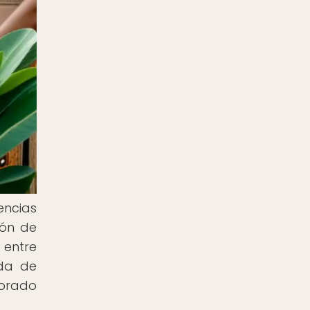
encias
ión de
 entre
ida de
lorado