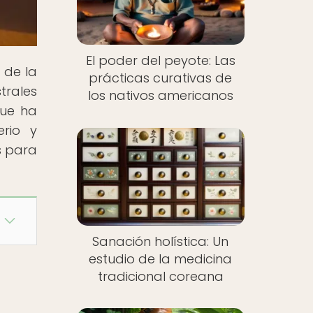
El poder del peyote: Las
 de la
prácticas curativas de
trales
los nativos americanos
que ha
erio y
s para
Sanación holística: Un
estudio de la medicina
tradicional coreana