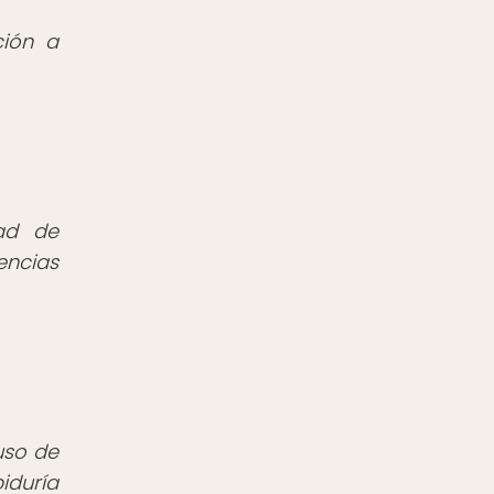
ción a
dad de
encias
uso de
iduría