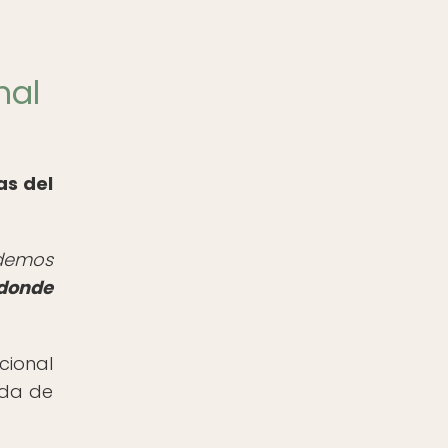
nal
as del
ndemos
 donde
cional
eda de