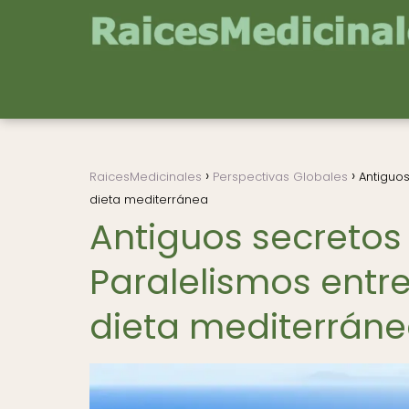
RaicesMedicinales
Perspectivas Globales
Antiguos
dieta mediterránea
Antiguos secretos
Paralelismos entr
dieta mediterrán