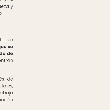
ueza y
o.
nfoque
que se
ida de
entran
rés de
tales,
rabajo
moción