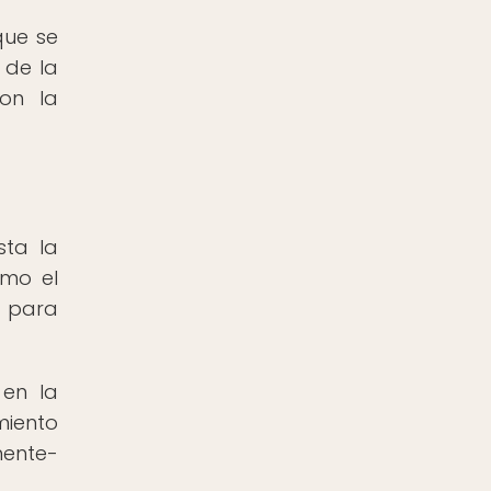
que se
 de la
con la
sta la
omo el
d para
 en la
miento
mente-