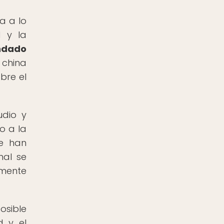
a a lo
d y la
indado
china
bre el
udio y
o a la
ue han
nal se
amente
osible
d y el