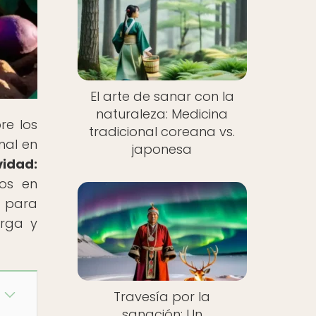
El arte de sanar con la
naturaleza: Medicina
re los
tradicional coreana vs.
nal en
japonesa
idad:
mos en
e para
arga y
Travesía por la
sanación: Un