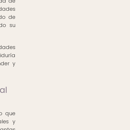
dad de
idades
ido de
ndo su
edades
iduría
nder y
al
no que
ales y
lantas