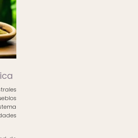
ica
trales
ueblos
istema
dades