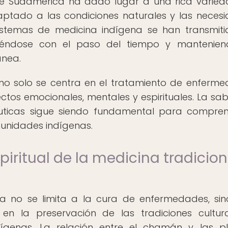
 de Sudamérica ha dado lugar a una rica varie
ptado a las condiciones naturales y las neces
sistemas de medicina indígena se han transmit
ciéndose con el paso del tiempo y mantenie
ánea.
no solo se centra en el tratamiento de enferm
ctos emocionales, mentales y espirituales. La sab
éuticas sigue siendo fundamental para compre
munidades indígenas.
piritual de la medicina tradicion
na no se limita a la cura de enfermedades, si
 la preservación de las tradiciones cultur
dígenas. La relación entre el chamán y las p