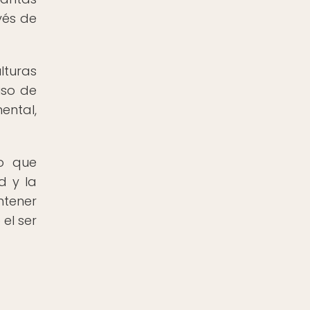
vés de
lturas
uso de
ental,
no que
d y la
ntener
el ser