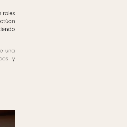
 roles
Actúan
tiendo
ne una
icos y