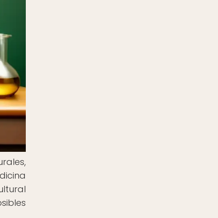
rales,
dicina
ltural
sibles