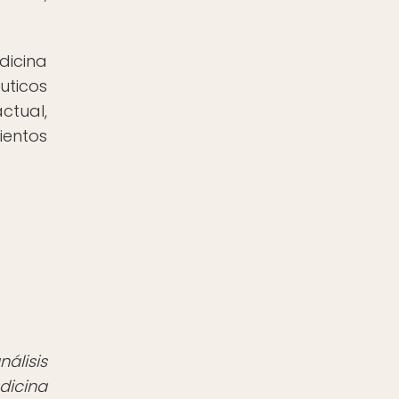
dicina
uticos
tual,
entos
álisis
dicina