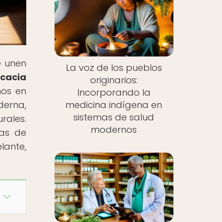
e unen
La voz de los pueblos
icacia
originarios:
mos en
Incorporando la
derna,
medicina indígena en
sistemas de salud
rales.
modernos
vas de
lante,