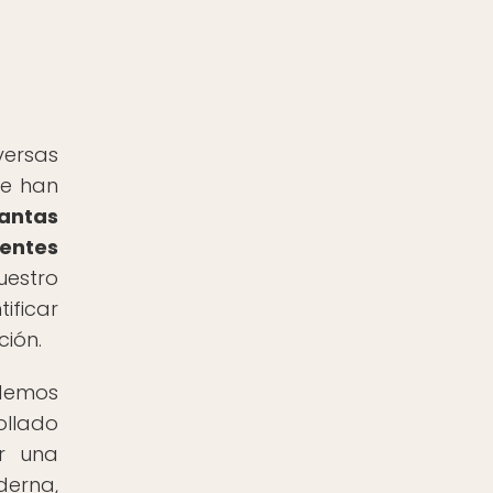
versas
ue han
lantas
rentes
estro
ificar
ión.
odemos
ollado
ar una
derna,