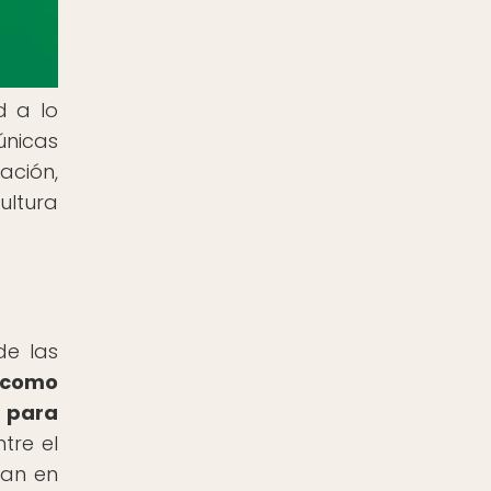
d a lo
únicas
ación,
ultura
de las
s como
s para
tre el
ran en