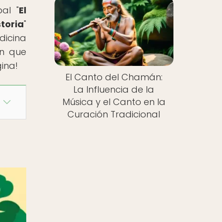
pal "
El
storia
"
icina
en que
ina!
El Canto del Chamán:
La Influencia de la
Música y el Canto en la
Curación Tradicional