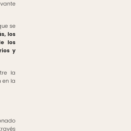
evante
que se
, los
e los
rios y
tre la
 en la
ionado
través