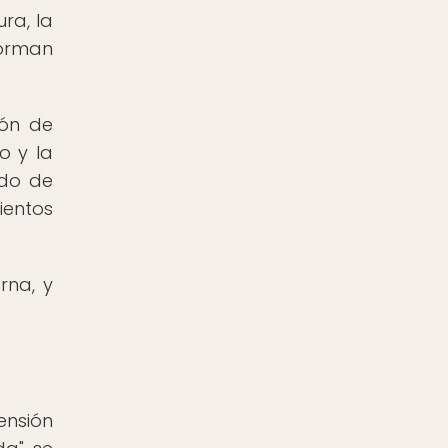
ra, la
forman
ión de
o y la
ado de
ientos
rna, y
ensión