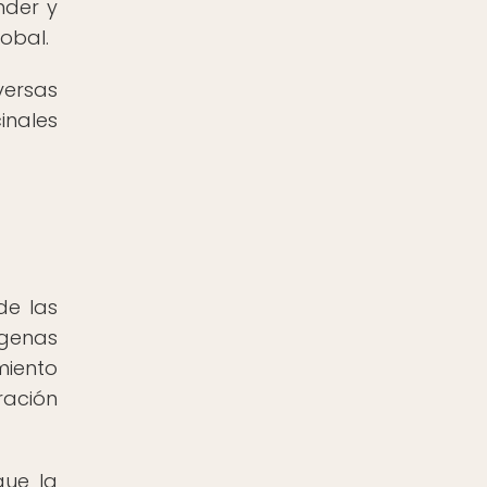
nder y
obal.
versas
inales
de las
ígenas
miento
ración
que la