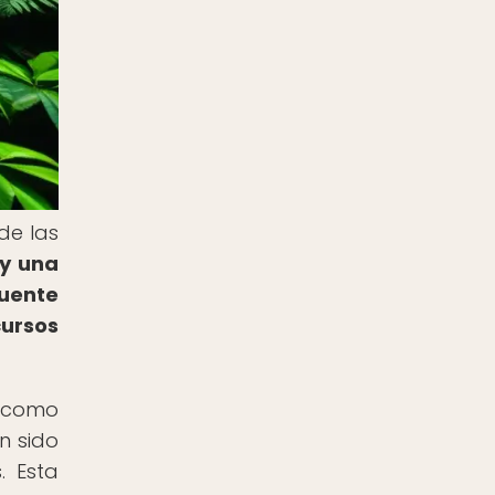
de las
 y una
uente
ursos
s como
n sido
. Esta