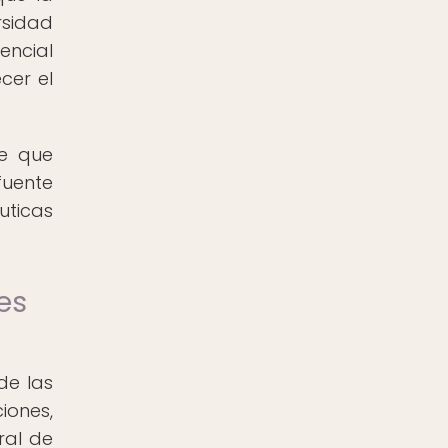
rsidad
encial
cer el
le que
fuente
ticas
es
de las
iones,
ral de