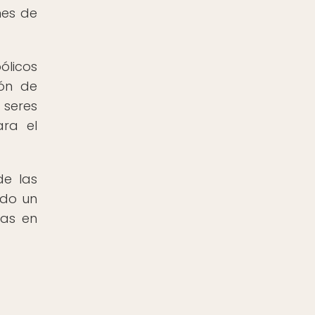
nes de
ólicos
ión de
 seres
ara el
de las
ndo un
tas en