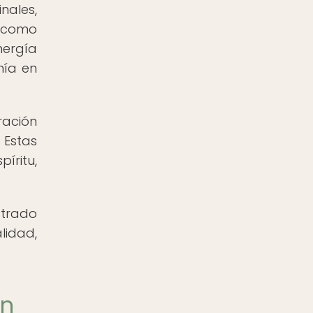
nales,
a como
nergía
nía en
ración
 Estas
íritu,
trado
lidad,
en