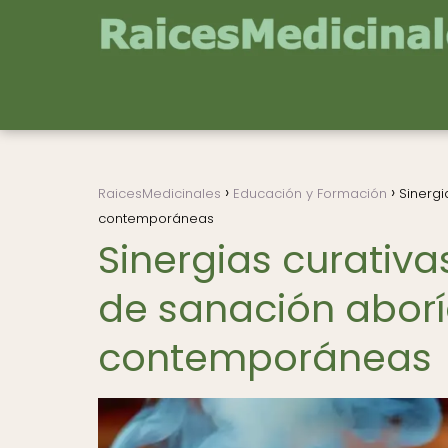
RaicesMedicinales
Educación y Formación
Sinergi
contemporáneas
Sinergias curativa
de sanación aborí
contemporáneas