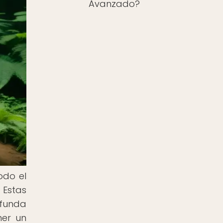
Avanzado?
odo el
 Estas
funda
ner un