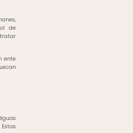
manes,
rol de
tratar
n ente
buscan
tiguas
 Estas