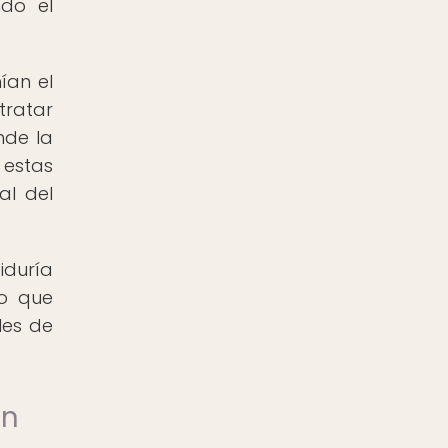
ndo el
ían el
tratar
nde la
 estas
al del
iduría
co que
les de
en