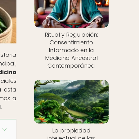
Ritual y Regulación:
Consentimiento
Informado en la
storia
Medicina Ancestral
cipal,
Contemporánea
dicina
ciales
a esta
amos a
.
La propiedad
intelectual de las