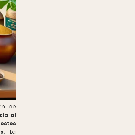
ión de
cia al
estos
s.
La