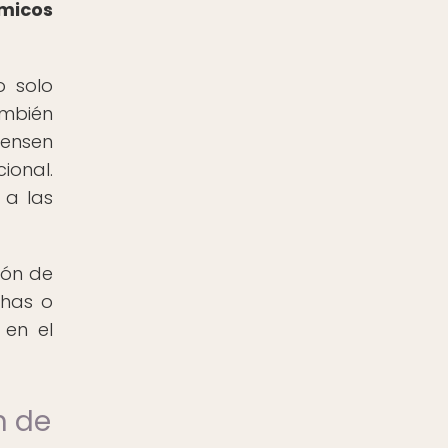
ómicos
o solo
ambién
ensen
ional.
 a las
ión de
chas o
 en el
n de