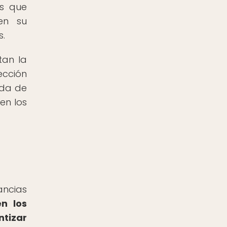
os que
ten su
s.
tan la
ección
rda de
en los
ancias
n los
ntizar