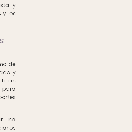
sta y
 y los
s
ema de
vado y
fician
l para
portes
ar una
iarios