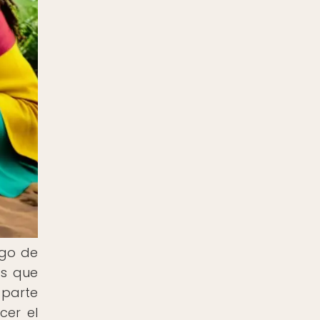
rgo de
as que
parte
cer el