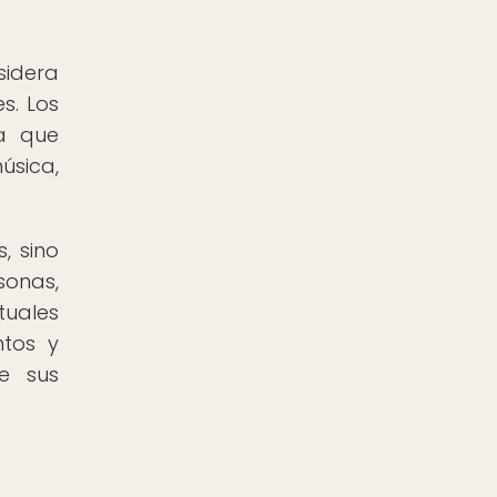
sidera
s. Los
ya que
úsica,
, sino
sonas,
tuales
ntos y
e sus