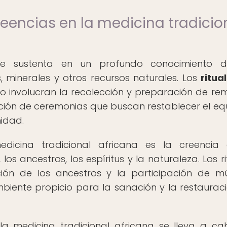
reencias en la medicina tradicio
 se sustenta en un profundo conocimiento d
 minerales y otros recursos naturales. Los
ritua
involucran la recolección y preparación de re
ción de ceremonias que buscan restablecer el equi
nidad.
icina tradicional africana es la creencia 
los ancestros, los espíritus y la naturaleza. Los ri
ción de los ancestros y la participación de mú
biente propicio para la sanación y la restaurac
la medicina tradicional africana se lleva a c