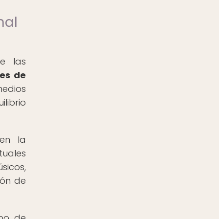
nal
e las
les de
medios
librio
en la
tuales
sicos,
ión de
abo de