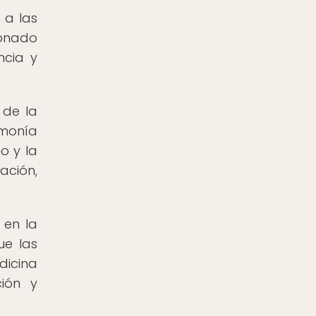
 a las
cionado
ncia y
 de la
rmonía
o y la
ación,
 en la
ue las
dicina
ción y